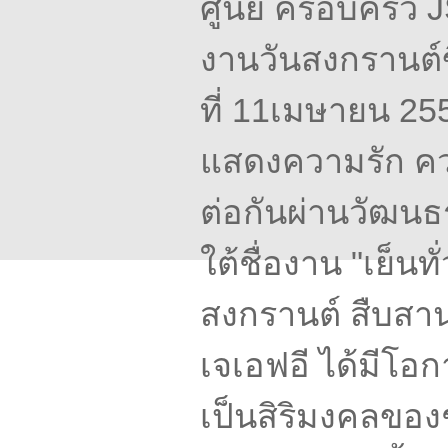
ศูนย์
ครอบครัว
งานวันสงกรานต์ข
ที่
11เมษายน
255
แสดงความรัก
ค
ต่อกันผ่านวัฒน
ใต้ชื่องาน
"
เย็นทั
สงกรานต์
สืบสา
เจเอฟอี
ได้มีโอก
เป็นสิริมงคลขอ