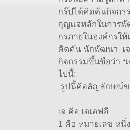
กรุ๊ปได้คิดค้นกิจกรร
กุญแจหลักในการพัฒ
กรภายในองค์กรให้เป
คิดค้น
นักพัฒนา
เ
กิจกรรมขึ้นชื่อว่า
“เ
ไปนี้:
รูปนี้คือสัญลักษณ
เจ
คือ
เจเอฟอี
1 คือ
หมายเลข
หนึ่